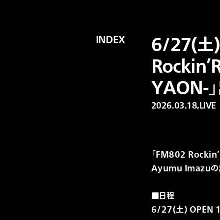
INDEX
6/27(土
Rockin’
YAON-
2026.03.18,
LIVE
「FM802 Rockin
Ayumu Imazu
■日程
6/27(土) OPEN 1