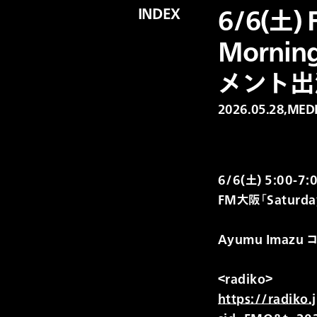
INDEX
6/6(土)
Morning
メント出
2026.05.28,
MED
6/6(土) 5:00-7:
FM大阪「Saturday
Ayumu Imazu
＜radiko＞
https://radiko.