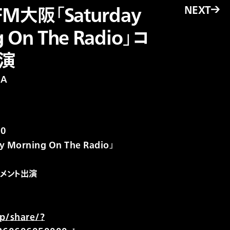
NEXT
→
 FM大阪「Saturday
 On The Radio」コ
演
IA
00
 Morning On The Radio」
 コメント出演
jp/share/?