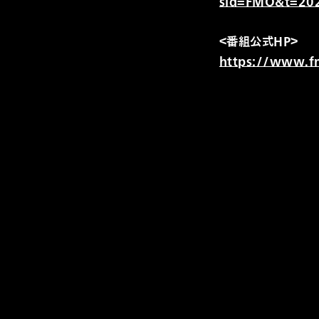
sid=FMO&t=20
＜番組公式HP＞
https://www.f
100
%