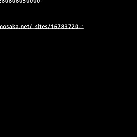
260606050000
mosaka.net/_sites/16783720