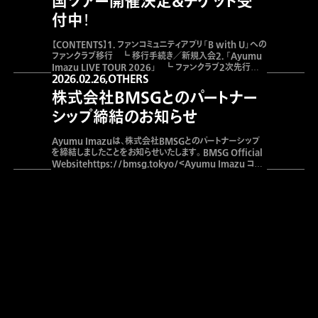
国ツアー開催決定&チケット受
付中！
【CONTENTS】1. ファンコミュニティアプリ「B with U」への
ファンクラブ移行 ┗ 移行手続き／新規入会2. 「Ayumu
Imazu LIVE TOUR 2026」 ┗ ファンクラブ2次先行受
2026.02.26,
OTHERS
付開始3. 公式ウェブサイト・スタッフSNSの開設 ┗
Ayumu Imazu Official Websiteリニューアル ┗ 各種
株式会社BMSGとのパートナー
SNSリンクまとめ 1. ファンコミュニティアプリ「B wi
シップ締結のお知らせ
Ayumu Imazuは、株式会社BMSGとのパートナーシップ
を締結しましたことをお知らせいたします。BMSG Official
Websitehttps://bmsg.tokyo/＜Ayumu Imazu コメ
ント＞いつも応援してくださる皆さまへAyumu Imazuは、
このたびBMSGと共に手を組んで活動していくことになりま
した。皆さまにお知らせできることを、とても嬉しく思います。
これまで支え