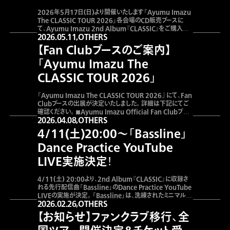
スタープレゼント！
2026年5月17日(日)より開催いたします「Ayumu Imazu
The CLASSIC TOUR 2026」各会場のCD販売ブースに
て、Ayumu Imazu 2nd Album『CLASSIC』をご購入い
2026.05.11,
OTHERS
ただくと、『CLASSIC』告知ポスターをプレゼントいたしま
す。下記詳細をご確認いただき、ぜひCD販売ブースへお立
【Fan Clubブースのご案内】
ち寄りください。＜対象商品＞2026年5月13日(水)発売
Ayumu Im
「Ayumu Imazu The
CLASSIC TOUR 2026」
「Ayumu Imazu The CLASSIC TOUR 2026｣ にて、Fan
Clubブースの出展が決定いたしました。詳細は下記にてご
確認ください。◼︎Ayumu Imazu Official Fan Clubブー
2026.04.08,
OTHERS
ス概要 ◼︎Ayumu Imazu Official Fan Clubブース運営
100
%
時間各公演日 物販ブース開始後 〜 開演前まで
実施内
4/11(土)20:00〜「Bassline」
容———
Dance Practice YouTube
LIVE実施決定！
4/11(土) 20:00より、2nd Album『CLASSIC』に収録さ
れる先行配信曲「Bassline」のDance Practice YouTube
LIVEの実施が決定。「Bassline」は、洗練されたミニマルな
2026.02.26,
OTHERS
トラックに、緻密なメリハリを効かせたサウンドデザインが光
るダンスナンバーとなっている。本配信では、6名のダンサー
【お知らせ】ファンクラブ移行、全
とともにダンスプラクティスを一発撮りの生配信にて挑戦す
る。202