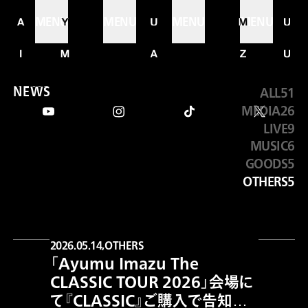
MENU
MENU
MENU
MENU
N
E
W
S
ALL
51
news
MEDIA
26
LIVE
9
MUSIC
6
GOODS
5
OTHERS
5
2026.05.14,
OTHERS
「Ayumu Imazu The
CLASSIC TOUR 2026」会場に
て『CLASSIC』ご購入で告知ポ