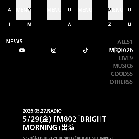
MENU
MENU
MENU
MENU
N
E
W
S
ALL
51
news
MEDIA
26
LIVE
9
MUSIC
6
GOODS
5
OTHERS
5
2026.05.27,
RADIO
5/29(金) FM802「BRIGHT
MORNING」出演
5/29(金) 6:00-12:00FM802「BRIGHT MORNING」