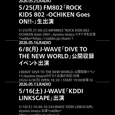
2026.05.25,
RADIO
5/25(月) FM802「ROCK
100
%
KIDS 802 -OCHIKEN Goes
ON!!-」生出演
5/25(月) 21:00-23:48FM802「ROCK KIDS 802 -
OCHIKEN Goes ON!!-」Ayumu Imazu スタジオ生出演
＜radiko＞https://radiko.jp/share/?
2026.05.16,
RADIO
sid=802&t=20260525220000＜番組公式HP＞
https://funky802.com/rockkids/
6/8(月) J-WAVE「DIVE TO
THE NEW WORLD」公開収録
イベント出演
J-WAVE「DIVE TO THE NEW WORLD」公開収録イベン
トにAyumu Imazuのゲスト出演が決定！日程：
2026/6/8(月) OPEN 18:30 / START 19:00会場：SIX
2026.05.13,
RADIO
WAKE ROPPONGIMC：SKY-HIゲスト：Ayumu Imazu＜
詳細はこちら＞https://www.j-
5/16(土) J-WAVE「KDDI
wave.co.jp/jlc/jme/entry/enquete/dtt
LINKSCAPE」出演
5/16(土) 16:00-16:54J-WAVE「KDDI LINKSCAPE」
Ayumu Imazu 出演＜radiko＞
https://radiko.jp/share/?