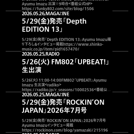
Ayumu Imazu 出演※9時台＜番組公式HP＞
https://funky802.com/site/blog/1506
2026.05.26,
MAGAZINE
5/29(金)発売「Depth
EDITION 13」
5/29(金)発売「Depth EDITION 13」Ayumu Imazu撮
り下ろし&インタビュー掲載https://www.shinko-
music.co.jp/item/pid1657470/
2026.05.25,
RADIO
5/26(火) FM802「UPBEAT!」
生出演
5/26(火) 11:00-14:00FM802「UPBEAT!」Ayumu
Imazu 生出演＜radiko＞
https://radiko.jp/r_seasons/10002536＜番組公式
2026.05.25,
MAGAZINE
HP＞https://funky802.com/upbeat/
5/29(金)発売「ROCKIN’ON
JAPAN」2026年7月号
5/29(金)発売「ROCKIN’ON JAPAN」2026年7月号
Ayumu Imazuインタビュー掲載
https://rockinon.com/blog/yamazaki/215196