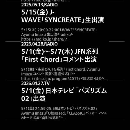
2026.05.13,
RADIO
sid=FMJ&t=20260516160000＜番組公式HP＞
https://www.j-wave.co.jp/original/linkscape/
5/15(金) J-
WAVE「SYNCREATE」生出演
5/15(金) 20:00-22:00J-WAVE「SYNCREATE」
Ayumu Imazu 生出演＜radiko＞
https://radiko.jp/share/?
2026.04.28,
RADIO
sid=FMJ&t=20260515200000＜番組公式HP＞
https://www.j-wave.co.jp/original/syncreate/
5/1(金)〜5/7(木) JFN系列
「First Chord」コメント出演
5/1(金)〜各局OAJFN系列「First Chord」Ayumu
Imazu コメント出演＜番組公式HP＞
https://jfn.co.jp/program/4017/＜放送局・日時＞
2026.04.27,
TV
https://audee.jp/news/show/139410※放送時間
は、放送局のWebサイトをご覧ください。※radikoでもお聴
5/1(金) 日本テレビ「バズリズム
きいただけます。 FM仙台 (木) 11:45- ※10分FM岩手
(日)
02」出演
5/1(金) 24:59-25:59日本テレビ「バズリズム02」
Ayumu Imazu「Obsessed」「CLASSIC」パフォーマンス
＆トーク出演＜番組公式HP＞
https://www.ntv.co.jp/buzzrhythm/